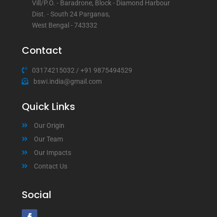
Vill/P.O. - Baradrone, Block - Diamond Harbour
Dist. - South 24 Parganas,
West Bengal - 743332
Contact
03174215032
/
+91 9875494529
bswi.india@gmail.com
Quick Links
Our Origin
Our Team
Our Impacts
Contact Us
Social