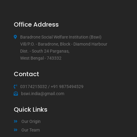
Office Address
Baradrone Social Welfare Institution (Bswi)
Vill/P.O. - Baradrone, Block - Diamond Harbour
Dist. - South 24 Parganas,
West Bengal - 743332
Contact
03174215032
/
+91 9875494529
bswi.india@gmail.com
Quick Links
Our Origin
Our Team