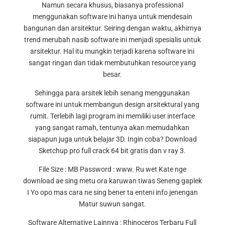
Namun secara khusus, biasanya professional
menggunakan software ini hanya untuk mendesain
bangunan dan arsitektur. Seiring dengan waktu, akhirnya
trend merubah nasib software ini menjadi spesialis untuk
arsitektur. Hal itu mungkin terjadi karena software ini
sangat ringan dan tidak membutuhkan resource yang
besar.
Sehingga para arsitek lebih senang menggunakan
software ini untuk membangun design arsitektural yang
rumit. Terlebih lagi program ini memiliki user interface
yang sangat ramah, tentunya akan memudahkan
siapapun juga untuk belajar 3D. Ingin coba? Download
Sketchup pro full crack 64 bit gratis dan v ray 3.
File Size : MB Password : www. Ru wet Kate nge
download ae sing metu ora karuwan tiwas Seneng gaplek
I Yo opo mas cara ne sing bener ta enteni info jenengan
Matur suwun sangat.
Software Alternative Lainnya : Rhinoceros Terbaru Full