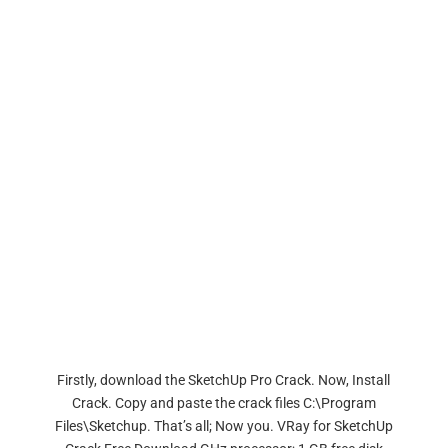
Firstly, download the SketchUp Pro Crack. Now, Install
Crack. Copy and paste the crack files C:\Program
Files\Sketchup. That’s all; Now you. VRay for SketchUp